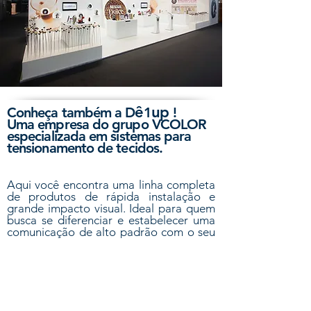
ê
up
Conheça
também
a D
1
!
Uma empresa do grupo VCOLOR
especializada em sistemas para
tensionamento de tecidos.
Aqui você encontra uma linha completa
de produtos de rápida instalação e
grande impacto visual. Ideal para quem
busca se diferenciar e estabelecer uma
comunicação de alto padrão com o seu
público.
Conheça a Dê1up e veja como podemos
criar uma poderosa comunicação para
promover e elevar a sua marca.